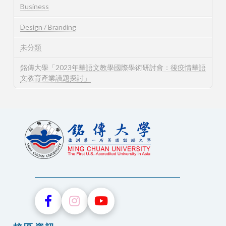
Business
Design / Branding
未分類
銘傳大學「2023年華語文教學國際學術研討會：後疫情華語
文教育產業議題探討」