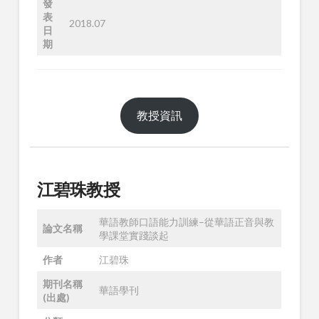
發
表
2018.07
日
期
教授資訊
江
碧珠教授
華語教師口語能力訓練–從華語正音與教
論文名稱
學課堂實踐談起
作者
江碧珠
期刊名稱
華語學刊
(出處)