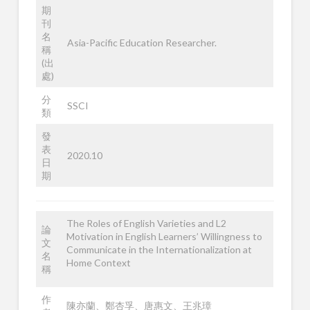
期
刊
名
Asia-Pacific Education Researcher.
稱
(出
處)
分
SSCI
類
發
表
2020.10
日
期
The Roles of English Varieties and L2
論
Motivation in English Learners’ Willingness to
文
Communicate in the Internationalization at
名
Home Context
稱
作
陳亦蘭、鄭杏孚、唐惠文、王兆璋