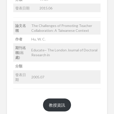
發表日期
2015.06
論文名
The Challenges of Promoting Teacher
稱
Collaboration: A Taiwanese Context
作者
Hu, W. C.
期刊名
Educate~ The London Journal of Doctoral
稱(出
Research in
處)
分類
發表日
2005.07
期
教授資訊