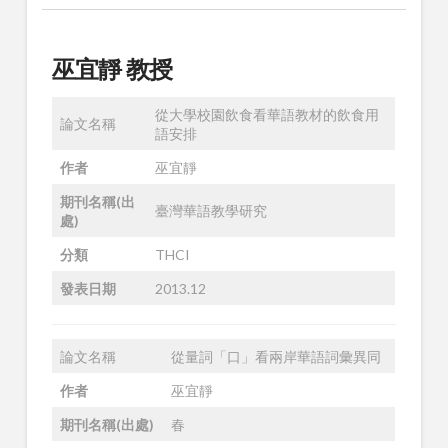
巫宜靜 教授
從大學校園飲食看華語教材的飲食用
論文名稱
語安排
作者
巫宜靜
期刊名稱(出
臺灣華語教學研究
處)
分類
THCI
發表日期
2013.12
論文名稱
從量詞「口」看兩岸華語詞彙異同
作者
巫宜靜
期刊名稱(出處)
春