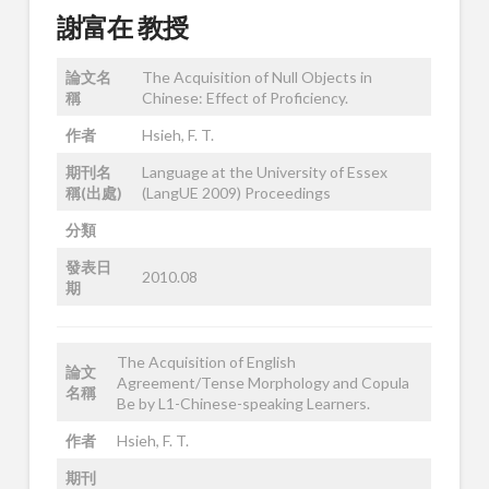
謝富在 教授
論文名
The Acquisition of Null Objects in
稱
Chinese: Effect of Proficiency.
作者
Hsieh, F. T.
期刊名
Language at the University of Essex
稱(出處)
(LangUE 2009) Proceedings
分類
發表日
2010.08
期
The Acquisition of English
論文
Agreement/Tense Morphology and Copula
名稱
Be by L1-Chinese-speaking Learners.
作者
Hsieh, F. T.
期刊