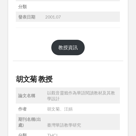
分類
發表日期
2001.07
教授資訊
胡文菊 教授
以觀音靈籤作為華語閱讀教材及其教
論文名稱
學設計
作者
胡文菊、汪娟
期刊名稱(出
處)
臺灣華語教學研究
分類
THCI