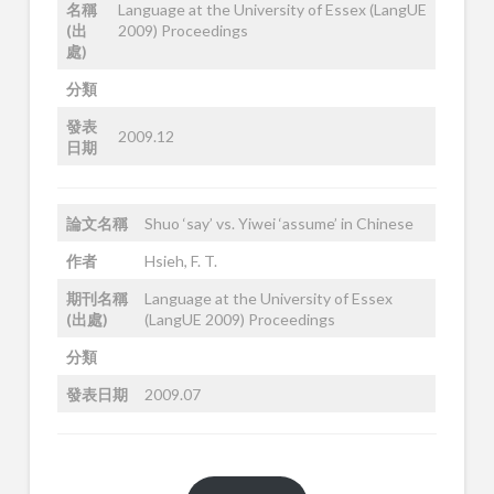
名稱
Language at the University of Essex (LangUE
(出
2009) Proceedings
處)
分類
發表
2009.12
日期
論文名稱
Shuo ‘say’ vs. Yiwei ‘assume’ in Chinese
作者
Hsieh, F. T.
期刊名稱
Language at the University of Essex
(出處)
(LangUE 2009) Proceedings
分類
發表日期
2009.07