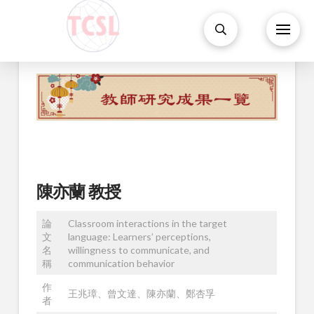
陳亦蘭 教授
論
Classroom interactions in the target
文
language: Learners’ perceptions,
名
willingness to communicate, and
稱
communication behavior
作
王兆璋、曾文達、陳亦蘭、鄭杏孚
者