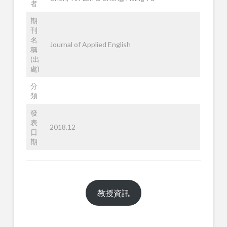
者
期
刊
名
Journal of Applied English
稱
(出
處)
分
類
發
表
2018.12
日
期
教授資訊