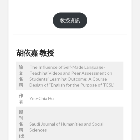
教授資訊
胡依嘉 教授
論
The Influence of Self-Made Language-
文
Teaching Videos and Peer Assessment on
名
Students’ Learning Outcome: A Course
稱
Design of “English for the Purpose of TCSL”
作
Yee-Chia Hu
者
期
刊
名
Saudi Journal of Humanities and Social
稱
Sciences
(出