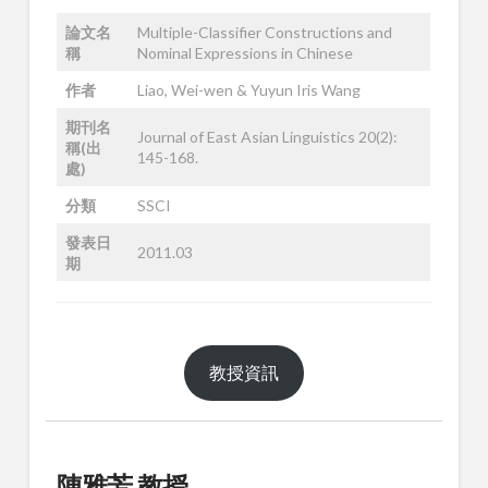
論文名
Multiple-Classifier Constructions and
稱
Nominal Expressions in Chinese
作者
Liao, Wei-wen & Yuyun Iris Wang
期刊名
Journal of East Asian Linguistics 20(2):
稱(出
145-168.
處)
分類
SSCI
發表日
2011.03
期
教授資訊
陳雅芳 教授