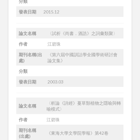
分類
發表日期
2015.12
論文名稱
〈試析《尚書．酒誥》之詞彙類聚〉
作者
江碧珠
期刊名稱(出
《第六屆中國訓詁學全國學術研討會
處)
論文集》
分類
發表日期
2003.03
〈析論《詩經》蔓草類植物之隱喻與轉
論文名稱
喻模式〉
作者
江碧珠
期刊名稱
《東海大學文學院學報》第42卷
(出處)