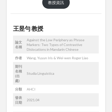
教授資訊
王昱勻 教授
Against the Low Periphery as Phrase
論文
Markers: Two Types of Contrastive
名稱
Dislocations in Mandarin Chinese
作者
Wang, Yuyun Iris & Wei-wen Roger Liao
期刊
名稱
Studia Linguistica
(出
處)
分類
AHCI
發表
2021.04
日期