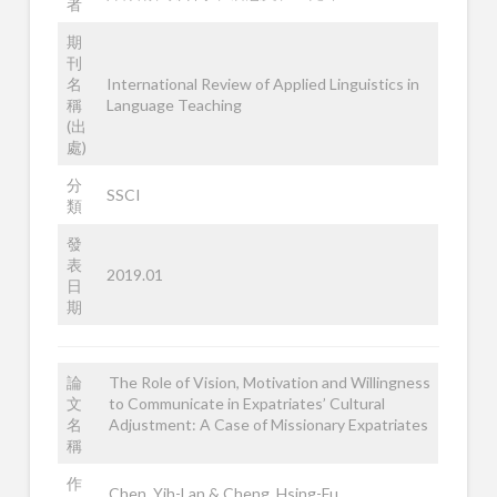
者
期
刊
名
International Review of Applied Linguistics in
稱
Language Teaching
(出
處)
分
SSCI
類
發
表
2019.01
日
期
論
The Role of Vision, Motivation and Willingness
文
to Communicate in Expatriates’ Cultural
名
Adjustment: A Case of Missionary Expatriates
稱
作
Chen, Yih-Lan & Cheng, Hsing-Fu