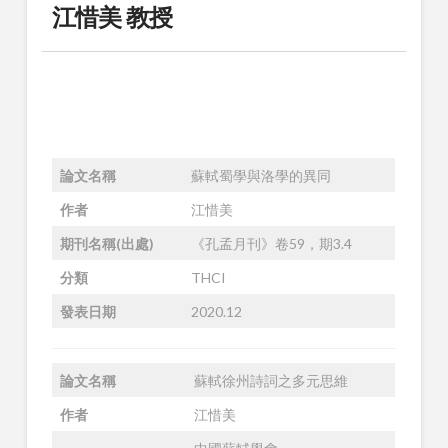
江惜美 教授
論文名稱
蘇軾蜀學與洛學的異同
作者
江惜美
期刊名稱(出處)
《孔孟月刊》卷59，期3.4
分類
THCI
發表日期
2020.12
論文名稱
蘇軾徐州詩詞之多元思維
作者
江惜美