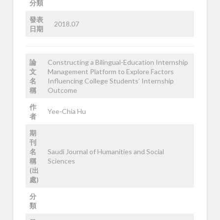
分類
發表
2018.07
日期
論
Constructing a Bilingual-Education Internship
文
Management Platform to Explore Factors
名
Influencing College Students’ Internship
稱
Outcome
作
Yee-Chia Hu
者
期
刊
名
Saudi Journal of Humanities and Social
稱
Sciences
(出
處)
分
類