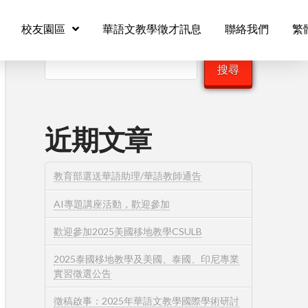
校友園區
華語文教學徵才訊息
聯絡我們
繁
搜尋
搜尋
近期文章
教育部選送華語助理/華語教師通告
AI專題講座活動，歡迎參加
歡迎參加2025美國移地教學CSULB
2025泰國移地教學及美國、泰國、印尼專業
實習徵選公告
徵稿啟事：2025年華語文教學國際學術研討