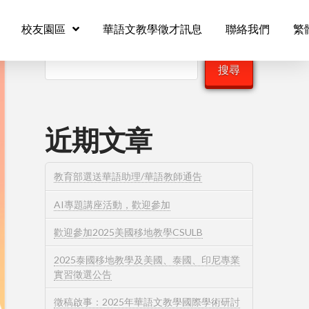
校友園區
華語文教學徵才訊息
聯絡我們
繁
搜尋
搜尋
近期文章
教育部選送華語助理/華語教師通告
AI專題講座活動，歡迎參加
歡迎參加2025美國移地教學CSULB
2025泰國移地教學及美國、泰國、印尼專業
實習徵選公告
徵稿啟事：2025年華語文教學國際學術研討