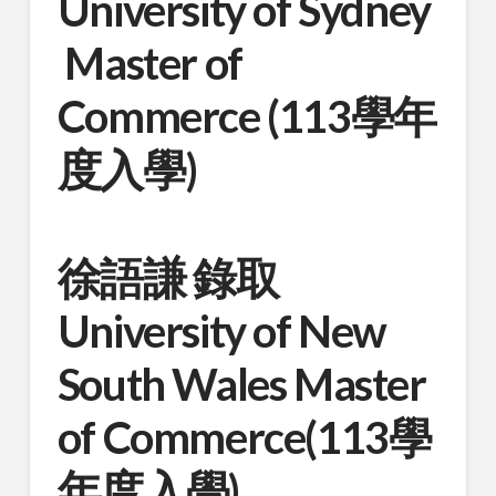
University of Sydney
Master of
Commerce (113學年
度入學)
徐語謙 錄取
University of New
South Wales Master
of Commerce(113學
年度入學)